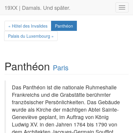
19XX | Damals. Und später.
Toggl
navig
« Hôtel des Invalides
Panthéon
Palais du Luxembourg »
Panthéon
Paris
Das Panthéon ist die nationale Ruhmeshalle
Frankreichs und die Grabstätte berühmter
französischer Persönlichkeiten. Das Gebäude
wurde als Kirche der mächtigen Abtei Sainte-
Geneviève geplant, im Auftrag von König
Ludwig XV. in den Jahren 1764 bis 1790 von
dem Architekten Jacques-Germain Soufflot