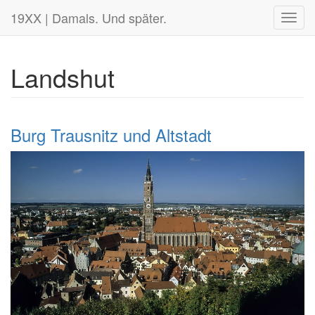
19XX | Damals. Und später.
Toggl
navig
Landshut
Burg Trausnitz und Altstadt