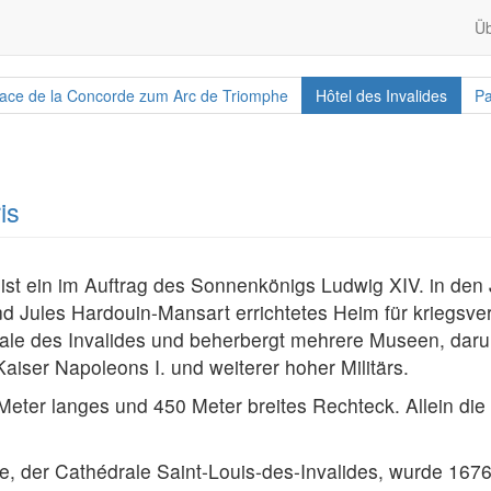
Üb
ace de la Concorde zum Arc de Triomphe
Hôtel des Invalides
Pa
is
 ist ein im Auftrag des Sonnenkönigs Ludwig XIV. in de
nd Jules Hardouin-Mansart errichtetes Heim für kriegsve
tionale des Invalides und beherbergt mehrere Museen, da
aiser Napoleons I. und weiterer hoher Militärs.
0 Meter langes und 450 Meter breites Rechteck. Allein di
, der Cathédrale Saint-Louis-des-Invalides, wurde 167