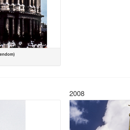
idendom)
2008