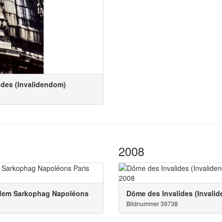
ides (Invalidendom)
2008
t dem Sarkophag Napoléons
Dôme des Invalides (Invali
Bildnummer 39738