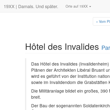
19XX | Damals. Und später.
Orte auf 19XX
« Vom Pl
Hôtel des Invalides
Par
Das Hôtel des Invalides (Invalidenheim)
Plänen der Architekten Libéral Bruant u
wird es geführt von der Institution na
sowie im Invalidendom die Grabstätten K
Die Militäranlage bildet ein großes, 39
breit.
Der Bau der sogenannten Soldatenkirche