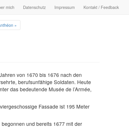
er mich
Datenschutz
Impressum
Kontakt / Feedback
nthéon »
n Jahren von 1670 bis 1676 nach den
rsehrte, berufsunfähige Soldaten. Heute
runter das bedeutende Musée de l’Armée,
e viergeschossige Fassade ist 195 Meter
6 begonnen und bereits 1677 mit der