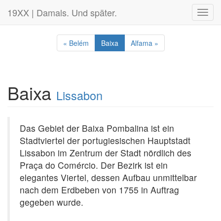
19XX | Damals. Und später.
Toggl
navig
« Belém
Baixa
Alfama »
Baixa
Lissabon
Das Gebiet der Baixa Pombalina ist ein
Stadtviertel der portugiesischen Hauptstadt
Lissabon im Zentrum der Stadt nördlich des
Praça do Comércio. Der Bezirk ist ein
elegantes Viertel, dessen Aufbau unmittelbar
nach dem Erdbeben von 1755 in Auftrag
gegeben wurde.