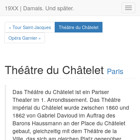
19XX | Damals. Und später.
Toggl
navig
« Tour Saint-Jacques
Théâtre du Châtelet
Opéra Garnier »
Théâtre du Châtelet
Paris
Das Théâtre du Châtelet ist ein Pariser
Theater im 1. Arrondissement. Das Théâtre
impérial du Châtelet wurde zwischen 1860 und
1862 von Gabriel Davioud im Auftrag des
Barons Haussmann an der Place du Châtelet
gebaut, gleichzeitig mit dem Théâtre de la
Ville, das sich am gleichen Platz gegenüber