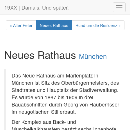
19XX | Damals. Und später.
Toggl
navig
« Alter Peter
Neues Rathaus
Rund um die Residenz »
Neues Rathaus
München
Das Neue Rathaus am Marienplatz in
München ist Sitz des Oberbürgermeisters, des
Stadtrates und Hauptsitz der Stadtverwaltung.
Es wurde von 1867 bis 1909 in drei
Bauabschnitten durch Georg von Hauberrisser
im neugotischen Stil erbaut.
Der Komplex aus Back- und
Muschelkalkhaustein besitzt sechs Innenhöfe.