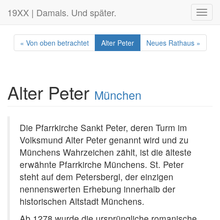
19XX | Damals. Und später.
Toggl
navig
« Von oben betrachtet
Alter Peter
Neues Rathaus »
Alter Peter
München
Die Pfarrkirche Sankt Peter, deren Turm im
Volksmund Alter Peter genannt wird und zu
Münchens Wahrzeichen zählt, ist die älteste
erwähnte Pfarrkirche Münchens. St. Peter
steht auf dem Petersbergl, der einzigen
nennenswerten Erhebung innerhalb der
historischen Altstadt Münchens.
Ab 1278 wurde die ursprüngliche romanische