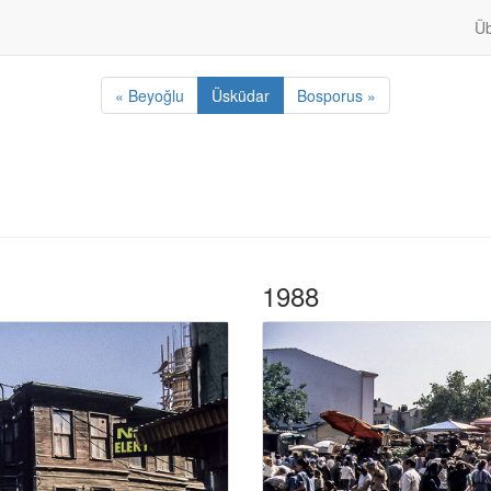
Üb
« Beyoğlu
Üsküdar
Bosporus »
1988