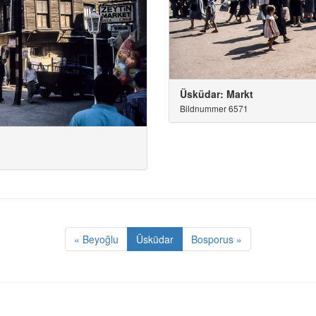
Üsküdar: Markt
Bildnummer 6571
« Beyoğlu
Üsküdar
Bosporus »