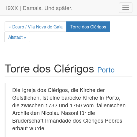
19XX | Damals. Und später.
Toggl
navig
« Douro / Vila Nova de Gaia
Torre dos Clérigos
Altstadt »
Torre dos Clérigos
Porto
Die Igreja dos Clérigos, die Kirche der
Geistlichen, ist eine barocke Kirche in Porto,
die zwischen 1732 und 1750 vom italienischen
Architekten Nicolau Nasoni für die
Bruderschaft Irmandade dos Clérigos Pobres
erbaut wurde.