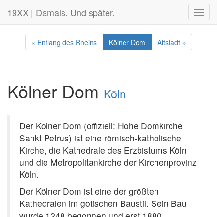
19XX | Damals. Und später.
Toggl
navig
« Entlang des Rheins
Kölner Dom
Altstadt »
Kölner Dom
Köln
Der Kölner Dom (offiziell: Hohe Domkirche
Sankt Petrus) ist eine römisch-katholische
Kirche, die Kathedrale des Erzbistums Köln
und die Metropolitan­kirche der Kirchenprovinz
Köln.
Der Kölner Dom ist eine der größten
Kathedralen im gotischen Baustil. Sein Bau
wurde 1248 begonnen und erst 1880